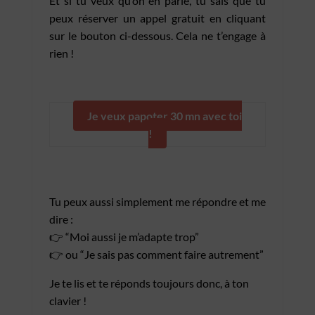
Et si tu veux qu’on en parle, tu sais que tu
peux réserver un appel gratuit en cliquant
sur le bouton ci-dessous. Cela ne t’engage à
rien !
Je veux papoter 30 mn avec toi
!
Tu peux aussi simplement me répondre et me
dire :
👉 “Moi aussi je m’adapte trop”
👉 ou “Je sais pas comment faire autrement”
Je te lis et te réponds toujours donc, à ton
clavier !